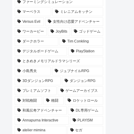
ファーミングシミュレーション
マーベラス
ミレニアムキッチン
Versus Evil
女性向け恋愛アドベンチャー
ワーカービー
JoyBits
ゴッドゲーム
ダークホラー
Tim Conkling
デジタルボードゲーム
PlayStation
ときめきメモリアルドラマシリーズ
小島秀夫
ジュブナイルRPG
3DダンジョンRPG
ダンジョンRPG
プレミアムソフト
ゲームアーカイブス
対戦格闘
格闘
ロケットロール
和風伝奇アドベンチャー
DL専用ゲーム
Annapurna Interactive
PLAYISM
atelier mimina
セガ