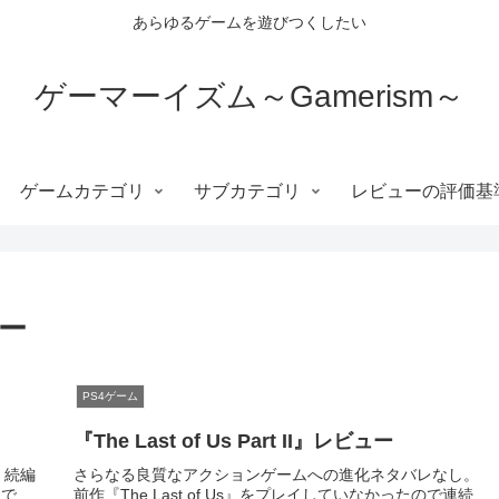
あらゆるゲームを遊びつくしたい
ゲーマーイズム～Gamerism～
ゲームカテゴリ
サブカテゴリ
レビューの評価基
ー
PS4ゲーム
『The Last of Us Part II』レビュー
。続編
さらなる良質なアクションゲームへの進化ネタバレなし。
想で
前作『The Last of Us』をプレイしていなかったので連続