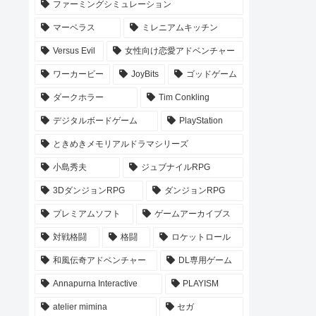
ファーミングシミュレーション
マーベラス
ミレニアムキッチン
Versus Evil
女性向け恋愛アドベンチャー
ワーカービー
JoyBits
ゴッドゲーム
ダークホラー
Tim Conkling
デジタルボードゲーム
PlayStation
ときめきメモリアルドラマシリーズ
小島秀夫
ジュブナイルRPG
3DダンジョンRPG
ダンジョンRPG
プレミアムソフト
ゲームアーカイブス
対戦格闘
格闘
ロケットロール
和風伝奇アドベンチャー
DL専用ゲーム
Annapurna Interactive
PLAYISM
atelier mimina
セガ