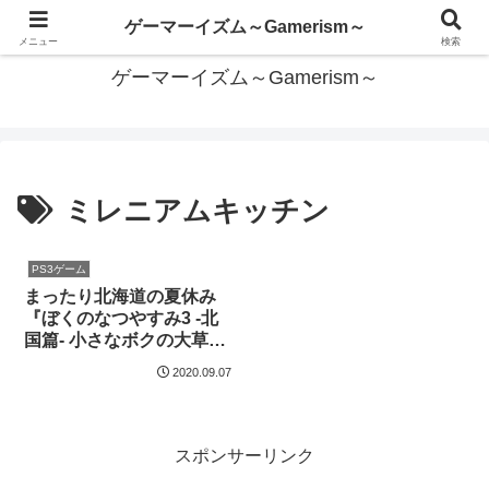
あらゆるゲームを遊びつくしたい
ゲーマーイズム～Gamerism～
メニュー
検索
ゲーマーイズム～Gamerism～
ミレニアムキッチン
PS3ゲーム
まったり北海道の夏休み
『ぼくのなつやすみ3 -北
国篇- 小さなボクの大草
原』レビュー
2020.09.07
スポンサーリンク