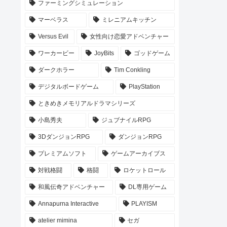
ファーミングシミュレーション
マーベラス
ミレニアムキッチン
Versus Evil
女性向け恋愛アドベンチャー
ワーカービー
JoyBits
ゴッドゲーム
ダークホラー
Tim Conkling
デジタルボードゲーム
PlayStation
ときめきメモリアルドラマシリーズ
小島秀夫
ジュブナイルRPG
3DダンジョンRPG
ダンジョンRPG
プレミアムソフト
ゲームアーカイブス
対戦格闘
格闘
ロケットロール
和風伝奇アドベンチャー
DL専用ゲーム
Annapurna Interactive
PLAYISM
atelier mimina
セガ