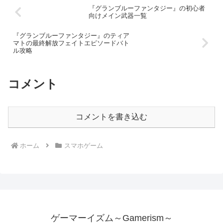
アップ（iCloud）で戻せるゲー
ム、戻せないゲーム一覧
このデータは2021年7月のデータです。今後変わる可能性がありま
す。このデータはiPhone（iOS）で個人的に遊んでるゲームになるの
で入ってないスマホゲー多数です。もし情報あればコメントしていた
だければ反映します。更新データは水色です。引...
『シェフィ-Shephy-』が面白か
PS4ゲーム
ったので紹介したい。プレイレポ
ート
シェフィとはポーン氏によって作られ冒険企画局によって販売された
1人用カードゲームで、アークシステムワークスが販売しているデジ
タル版がAndroid、iOS、3DS、Nintendo Switch、PC(Steam)で遊べ
るゲームです。デジタ...
『Apex Legends』でプラチナラ
PS4ゲーム
ンクになるためのQ&A
この記事では立ち回り力（戦術論）によってプラチナランクへと上が
る方法論をQ&Aで書いていく。この記事を書いているプレイヤー通
算K/Dは0.59。最高ダメージ1875。1日のプレイは3～5回ぐらい。野
良。K/Dと最高ダメージはシーズン毎に上が...