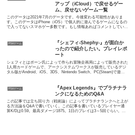
『Apex Legends』の初心者向け
PS4ゲーム
アドバイス
こんにちは、弱いけどランクマッチでシーズン5前半はなんとかプラ
チナまで行けました。そんな弱い人からの初心者向けアドバイスをし
たいと思います。レジェンドこれは好きなレジェンドを使いましょ
う。やっぱりやる気が大事なのでモチベーションを保つために...
【2020年版】iPhoneのバックア
スマホゲーム
ップ（iCloud）で戻せるゲーム、
戻せないゲーム一覧
このデータは2020年10月のデータです。今後変わる可能性がありま
す。このデータはiPhone（iOS）で個人的に遊んでるゲームになるの
で入ってないスマホゲー多数です。もし情報あればコメントしていた
だければ反映します。引き継ぎ必須LINE:...
『モンスターストライク』のマル
スマホゲーム
チの時にブラウザが開いてしまう
時の対処法
なんとなくまた始めたら途中からブラウザが開いてしまうときがあっ
たので対象穂方を調べました。やり方は簡単でキャンセルを選びブラ
ウザに留まり上から下へフリックするとブラウザ上部にLINE APPで
開くが出てくるので開くを選ぶとブラウザで開かなく...
【2021年7月版】iPhoneのバック
スマホゲーム