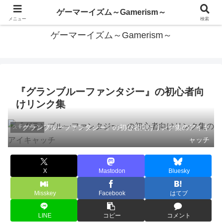
あらゆるゲームを遊びつくしたい
ゲーマーイズム～Gamerism～
メニュー
検索
ゲーマーイズム～Gamerism～
『グランブルーファンタジー』の初心者向
けリンク集
『グランブルーファンタジー』の初心者向けリンク集のアイキ
スマホゲーム
ャッチ
X
Mastodon
Bluesky
Misskey
Facebook
はてブ
LINE
コピー
コメント