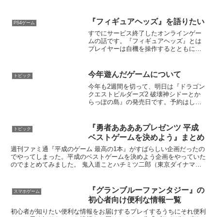
『フィギュアヘッズ』を語りたい
PS4ゲーム
すでにサービス終了したオンラインゲー
ムの話です。『フィギュアヘッズ』とは
プレイヤーは自機を操作するとともに、
僚機に指示をだしていく、TPSとRTS融
合した対戦型ゲームとなっている。一部
の人に大人気であった。『2Foot』とは
今年遊んだゲームについて
トピック
『フィギュアヘッ...
今年も2週間を切って、明日は『ドラゴン
クエストビルダーズ2 破壊神シドーとか
らっぽの島』の発売日です。予約はして
あるので来るのを待つだけなんですが、
その前に遊んだゲームを振り返りたいと
思います。今年遊んだゲーム一覧ファミ
『勇者ああああプレゼンツ 平成
トピック
リーコンピュータ（フ...
ベストゲームを決めよう』まとめ
週刊ファミ通『平成のゲーム 最高の1本』がすばらしい企画だったの
でやってしまった。平成のベストゲームを決めよう企画をやっていた
のでまとめてみました。 鬼入道ことハチミツ二郎（東京ダイナマイ
ト）、ノブオ（ペンギンズ）、テラシマニアック、田口尚...
『グランブルーファンタジー』の
スマホゲーム
初心者向け便利な情報一覧
初心者が知りたい便利な情報をお届けするプレイするうちにそれ便利