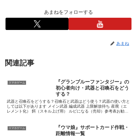
あまねをフォローする
あまね
関連記事
『グランブルーファンタジー』の
スマホゲーム
初心者向け・武器と召喚石をどう
する？
武器と召喚石をどうする？召喚石と武器はどう使う？武器の使い方と
しては以下があります メイン武器 編成武器 上限解放待ち 産廃（エ
レメント化） 餌（スキル上げ用） ルピになる（売却）参考表お勧め
ページ：【グラブル】武器全種一覧 | グラブル攻...
『ウマ娘』サポートカード作戦・
スマホゲーム
距離情報一覧