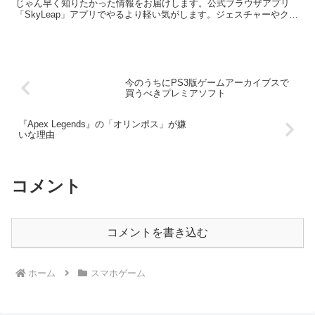
じゃん早く知りたかった情報をお届けします。公式ブラウザアプリ
「SkyLeap」アプリでやるより軽い気がします。ジェスチャーやクイ
ックアクセス昨日なんかがあったりして便利です。「リ...
今のうちにPS3版ゲームアーカイブスで
買うべきプレミアソフト
『Apex Legends』の「オリンポス」が嫌
いな理由
コメント
コメントを書き込む
ホーム
スマホゲーム