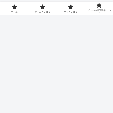
レビューの評価基準につい
ホーム
ゲームカテゴリ
サブカテゴリ
て
ゲーマーイズム～Gamerism～
© 2015 ゲーマーイズム～Gamerism～.